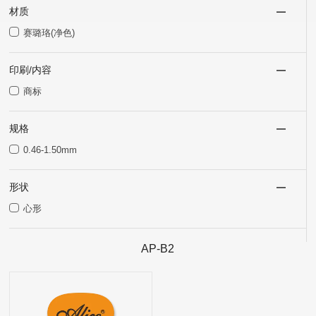
材质
赛璐珞(净色)
印刷/内容
商标
规格
0.46-1.50mm
形状
心形
AP-B2