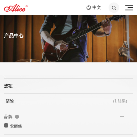
中文
产品中心
选项
A807 钢绳芯镍铬大提琴
AWR58-7SL 09-58超轻
A046C 钢环指套 -长加
A908 复丝弦芯银质中提
AWR588-SL 09-42超轻
A048 10.2cm音孔盖
弦,七弦镀镍合金电吉他
短套装
弦
弦,镍钢电吉他弦
琴弦
25x40mm+25x60mm
弦
清除
(
1
结果)
品牌
爱丽丝