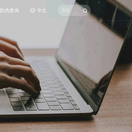
防伪查询
中文
搜索
拨片类
AWR王者舒适防滑拨片
赛璐珞拨片
尼龙拨片
他琴弦
PC拨片
改性ABS拨片
数码彩印拨片
不锈钢拨片
产品
德林拨片
其他拨片类产品
)