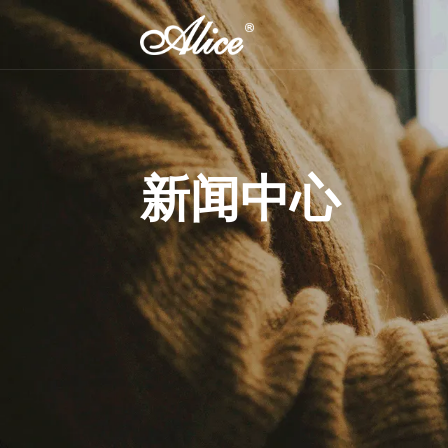
吉他弦
提琴弦
民谣吉他弦
小提琴弦
新闻中心
木贝斯弦
中提琴弦
古典吉他弦
大提琴弦
古典吉他乐团用弦
倍大提琴弦
电吉他弦
电贝司弦
弗拉门戈吉他弦
变调夹
弦轴(位准)
-SL 09-42超轻弦,镍钢
 复丝弦芯银质中提琴弦
8 10.2cm音孔盖
吉他里里弦
电吉他弦
夏威夷吉他弦
古典吉他变调夹
吉他单位准
民谣/电吉他通用高音单
民谣吉他变调夹
吉他三位准
弦
尤克里里变调夹
尤克里里位