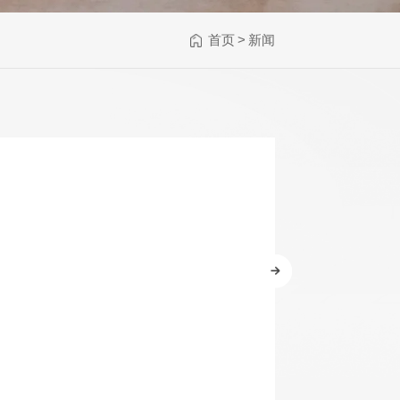
首页
>
新闻
WR598-SL 09-42
AWR480-XL 10-47
超轻弦,镍合金电吉
特超轻型,覆膜
他弦
80/20铜民谣吉他弦