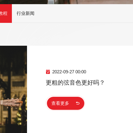
乐器保养类
乐器配件
教程
行业新闻
校音器
乐器背带
电子类
卷弦器
琴弦剪刀
超轻
AWR58-7SL 09-58
AWR588-SL 09-42
A
夷
超轻弦,七弦镀镍合
超轻弦,镍钢电吉他
2022-09-27 00:00
金电吉他弦
弦
更粗的弦音色更好吗？
查看更多