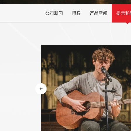
多用途变调夹
公司新闻
博客
产品新闻
提示和
AWR58-SL 09-42
ASHG1 15-54
超轻弦,镀镍合金电
型,镀镍合金夏威
吉他弦
吉他弦