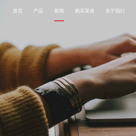
首页
产品
新闻
购买渠道
关于我们
其他西乐弦
中国民乐弦
尤克里里弦
古筝弦
班卓琴弦
弓弦乐器弦
乌德琴弦
弹拨乐器弦
曼陀铃琴弦
古琴扬琴及其
卡卓弦
手持打击乐器
其他配件类
铃鼓
音孔盖
响蛋,砂棒
滑棒(钢环指套
准
护板