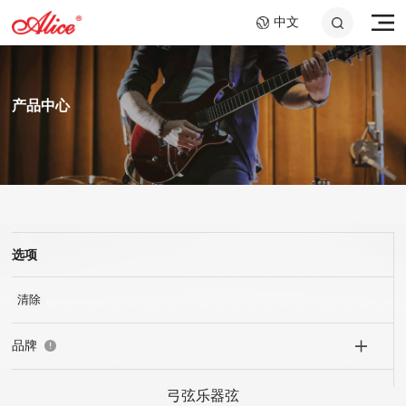
中文
产品中心
选项
A807 钢绳芯镍铬大提琴
AWR58-7SL 09-58超轻
A046C 钢环指套 -长加
A908 复丝弦芯银质中提
AWR588-SL 09-42超轻
A048 10.2cm音孔盖
弦,七弦镀镍合金电吉他
短套装
弦
弦,镍钢电吉他弦
琴弦
25x40mm+25x60mm
弦
清除
品牌
弓弦乐器弦