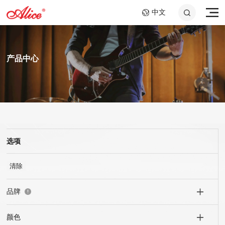
中文
产品中心
选项
A807 钢绳芯镍铬大提琴
AWR58-7SL 09-58超轻
A046C 钢环指套 -长加
A908 复丝弦芯银质中提
AWR588-SL 09-42超轻
A048 10.2cm音孔盖
弦,七弦镀镍合金电吉他
短套装
弦
弦,镍钢电吉他弦
琴弦
25x40mm+25x60mm
弦
清除
品牌
颜色