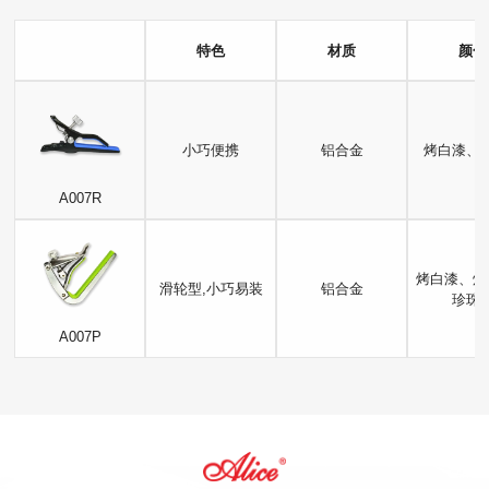
特色
材质
颜色
小巧便携
铝合金
烤白漆、
A007R
烤白漆、烤
滑轮型,小巧易装
铝合金
珍珠
A007P