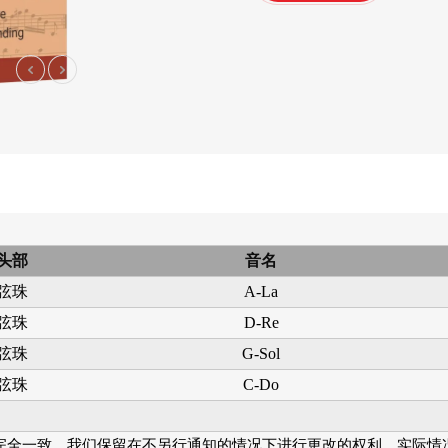
乐器保养类
乐器配件
校音器
乐器背带
电子类
卷弦器
琴弦剪刀
超轻
AWR58-7SL 09-58
AWR588-SL 09-42
A
夷
超轻弦,七弦镀镍合
超轻弦,镍钢电吉他
金电吉他弦
弦
头部
音名
弦珠
A-La
弦珠
D-Re
弦珠
G-Sol
弦珠
C-Do
完全一致。我们保留在不另行通知的情况下进行更改的权利。实际情