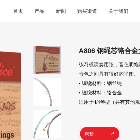
首页
产品
新闻
购买渠道
关于我们
其他西乐弦
中国民乐弦
A806 钢绳芯铬合
尤克里里弦
古筝弦
班卓琴弦
弓弦乐器弦
练习或演奏用弦，音色明饱
乌德琴弦
弹拨乐器弦
音色之间具有很好的平衡。
曼陀铃琴弦
古琴扬琴及其
• 缠绕材料：钢丝绳
卡卓弦
• 缠绕材料：铬合金
适用于4/4琴型（并有其他
手持打击乐器
其他配件类
铃鼓
音孔盖
响蛋,砂棒
滑棒(钢环指套
询价
准
护板