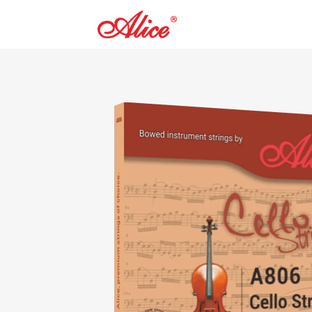
吉他弦
提琴弦
民谣吉他弦
小提琴弦
木贝斯弦
中提琴弦
古典吉他弦
大提琴弦
古典吉他乐团用弦
倍大提琴弦
电吉他弦
电贝司弦
弗拉门戈吉他弦
变调夹
弦轴(位准)
-SL 09-42超轻弦,镍钢
 复丝弦芯银质中提琴弦
8 10.2cm音孔盖
吉他里里弦
电吉他弦
夏威夷吉他弦
古典吉他变调夹
吉他单位准
民谣/电吉他通用高音单
民谣吉他变调夹
吉他三位准
弦
尤克里里变调夹
尤克里里位