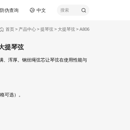
防伪查询
中文
搜索
首页
>
产品中心
>
提琴弦
>
大提琴弦
>
A806
拨片类
金大提琴弦
AWR王者舒适防滑拨片
赛璐珞拨片
满、浑厚。钢丝绳弦芯让琴弦在使用性能与
尼龙拨片
他琴弦
PC拨片
改性ABS拨片
数码彩印拨片
规格可选）。
不锈钢拨片
产品
德林拨片
其他拨片类产品
)