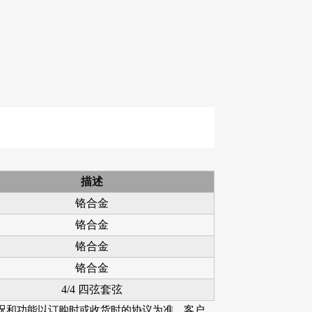
WR598-SL 09-42
AWR480-XL 10-47
超轻弦,镍合金电吉
特超轻型,覆膜
他弦
80/20铜民谣吉他弦
描述
铬合金
铬合金
铬合金
铬合金
4/4 四弦套弦
况和功能以订购时或收货时的协议为准。客户