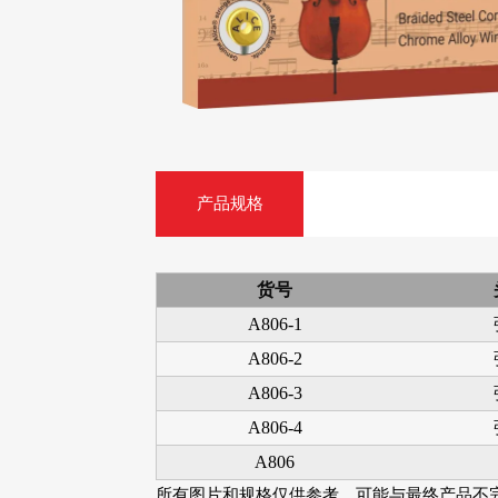
多用途变调夹
产品规格
AWR58-SL 09-42
ASHG1 15-54
超轻弦,镀镍合金电
型,镀镍合金夏威
吉他弦
吉他弦
货号
A806-1
A806-2
A806-3
A806-4
A806
所有图片和规格仅供参考，可能与最终产品不