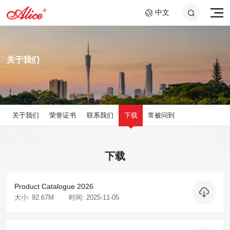
中文
关于我们
关于我们
荣誉证书
联系我们
下载
常被问到
A807 钢绳芯镍铬大提琴
AWR58-7SL 09-58超轻
A046C 钢环指套 -长加
A908 复丝弦芯银质中提
AWR588-SL 09-42超轻
A048 10.2cm音孔盖
下载
弦,七弦镀镍合金电吉他
短套装
弦
弦,镍钢电吉他弦
琴弦
25x40mm+25x60mm
弦
Product Catalogue 2026
大小: 92.67M
时间: 2025-11-05