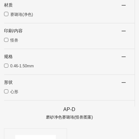
材质
赛璐珞(净色)
印刷/内容
怪兽
规格
0.46-1.50mm
形状
心形
AP-D
磨砂净色赛璐珞(怪兽图案)