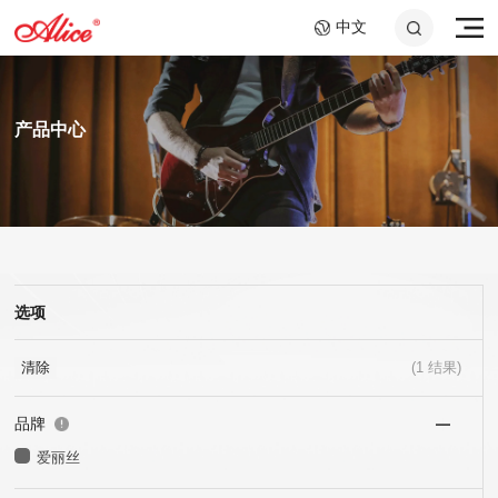
中文
产品中心
选项
A807 钢绳芯镍铬大提琴
AWR58-7SL 09-58超轻
A046C 钢环指套 -长加
A908 复丝弦芯银质中提
AWR588-SL 09-42超轻
A048 10.2cm音孔盖
弦,七弦镀镍合金电吉他
短套装
弦
弦,镍钢电吉他弦
琴弦
25x40mm+25x60mm
弦
清除
(
1
结果)
品牌
爱丽丝