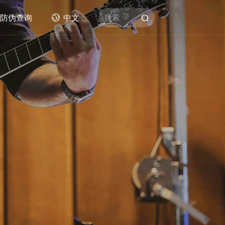
防伪查询
中文
搜索
拨片类
AWR王者舒适防滑拨片
赛璐珞拨片
尼龙拨片
他琴弦
PC拨片
改性ABS拨片
数码彩印拨片
不锈钢拨片
产品
德林拨片
其他拨片类产品
)