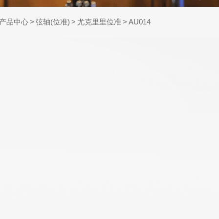
产品中心
>
弦轴(位准)
>
尤克里里位准
>
AU014
WR598-SL 09-42
AWR480-XL 10-47
超轻弦,镍合金电吉
特超轻型,覆膜
他弦
80/20铜民谣吉他弦