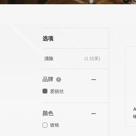
多用途变调夹
选项
清除
(
1
结果)
AWR58-SL 09-42
ASHG1 15-54
超轻弦,镀镍合金电
型,镀镍合金夏威
吉他弦
吉他弦
品牌
爱丽丝
颜色
镀铬