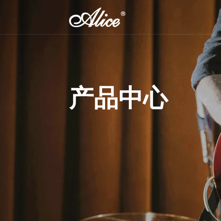
吉他弦
提琴弦
民谣吉他弦
小提琴弦
产品中心
木贝斯弦
中提琴弦
古典吉他弦
大提琴弦
古典吉他乐团用弦
倍大提琴弦
电吉他弦
电贝司弦
弗拉门戈吉他弦
变调夹
弦轴(位准)
-SL 09-42超轻弦,镍钢
 复丝弦芯银质中提琴弦
8 10.2cm音孔盖
吉他里里弦
电吉他弦
夏威夷吉他弦
古典吉他变调夹
吉他单位准
民谣/电吉他通用高音单
民谣吉他变调夹
吉他三位准
弦
尤克里里变调夹
尤克里里位