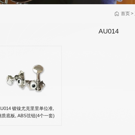
乐器保养类
乐器配件
首页
>
校音器
乐器背带
AU014
电子类
卷弦器
琴弦剪刀
超轻
AWR58-7SL 09-58
AWR588-SL 09-42
A
夷
超轻弦,七弦镀镍合
超轻弦,镍钢电吉他
金电吉他弦
弦
AU014 镀镍尤克里里单位准,
钢质底板, ABS弦钮(4个一套)