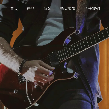
首页
产品
新闻
购买渠道
关于我们
其他西乐弦
中国民乐弦
尤克里里弦
古筝弦
班卓琴弦
弓弦乐器弦
乌德琴弦
弹拨乐器弦
曼陀铃琴弦
古琴扬琴及其
卡卓弦
手持打击乐器
其他配件类
铃鼓
音孔盖
响蛋,砂棒
滑棒(钢环指套
准
护板