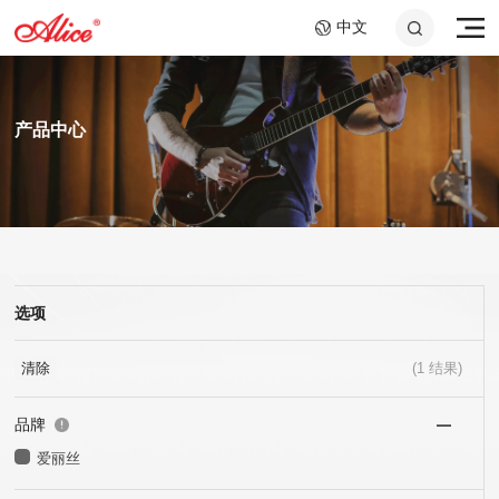
中文
产品中心
选项
A807 钢绳芯镍铬大提琴
AWR58-7SL 09-58超轻
A046C 钢环指套 -长加
A908 复丝弦芯银质中提
AWR588-SL 09-42超轻
A048 10.2cm音孔盖
弦,七弦镀镍合金电吉他
短套装
弦
弦,镍钢电吉他弦
琴弦
25x40mm+25x60mm
弦
清除
(
1
结果)
品牌
爱丽丝