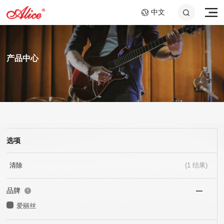
中文
产品中心
选项
A807 钢绳芯镍铬大提琴
AWR58-7SL 09-58超轻
A046C 钢环指套 -长加
A908 复丝弦芯银质中提
AWR588-SL 09-42超轻
A048 10.2cm音孔盖
弦,七弦镀镍合金电吉他
短套装
弦
弦,镍钢电吉他弦
琴弦
25x40mm+25x60mm
弦
清除
(
1
结果)
品牌
爱丽丝