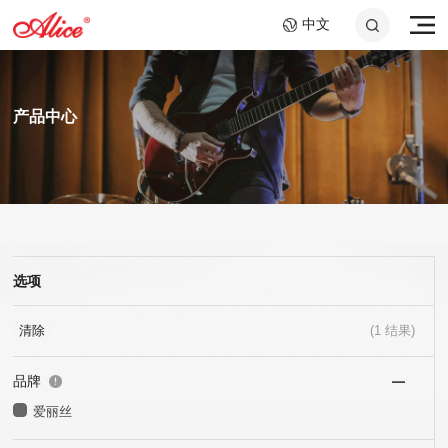
中文
产品中心
选项
A807 钢绳芯镍铬大提琴
AWR58-7SL 09-58超轻
A046C 钢环指套 -长加
A908 复丝弦芯银质中提
AWR588-SL 09-42超轻
A048 10.2cm音孔盖
弦,七弦镀镍合金电吉他
短套装
弦
弦,镍钢电吉他弦
琴弦
25x40mm+25x60mm
弦
清除
(
1
结果)
品牌
爱丽丝