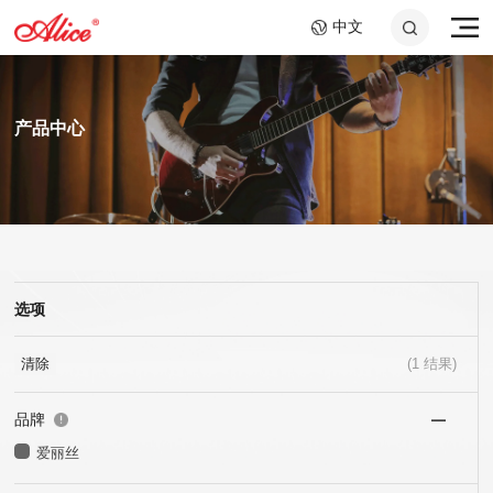
中文
产品中心
选项
A807 钢绳芯镍铬大提琴
AWR58-7SL 09-58超轻
A046C 钢环指套 -长加
A908 复丝弦芯银质中提
AWR588-SL 09-42超轻
A048 10.2cm音孔盖
弦,七弦镀镍合金电吉他
短套装
弦
弦,镍钢电吉他弦
琴弦
25x40mm+25x60mm
弦
清除
(
1
结果)
品牌
爱丽丝