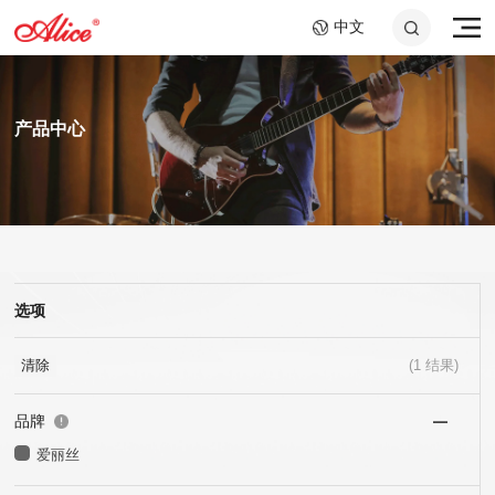
中文
产品中心
选项
A807 钢绳芯镍铬大提琴
AWR58-7SL 09-58超轻
A046C 钢环指套 -长加
A908 复丝弦芯银质中提
AWR588-SL 09-42超轻
A048 10.2cm音孔盖
弦,七弦镀镍合金电吉他
短套装
弦
弦,镍钢电吉他弦
琴弦
25x40mm+25x60mm
弦
清除
(
1
结果)
品牌
爱丽丝