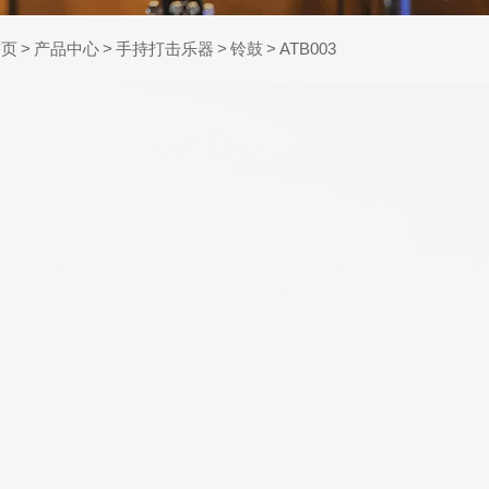
首页
>
产品中心
>
手持打击乐器
>
铃鼓
>
ATB003
WR598-SL 09-42
AWR480-XL 10-47
超轻弦,镍合金电吉
特超轻型,覆膜
他弦
80/20铜民谣吉他弦