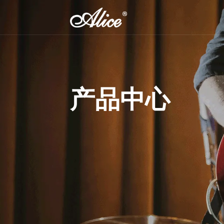
吉他弦
提琴弦
民谣吉他弦
小提琴弦
产品中心
木贝斯弦
中提琴弦
古典吉他弦
大提琴弦
古典吉他乐团用弦
倍大提琴弦
电吉他弦
电贝司弦
弗拉门戈吉他弦
变调夹
弦轴(位准)
-SL 09-42超轻弦,镍钢
 复丝弦芯银质中提琴弦
8 10.2cm音孔盖
吉他里里弦
电吉他弦
夏威夷吉他弦
古典吉他变调夹
吉他单位准
民谣/电吉他通用高音单
民谣吉他变调夹
吉他三位准
弦
尤克里里变调夹
尤克里里位