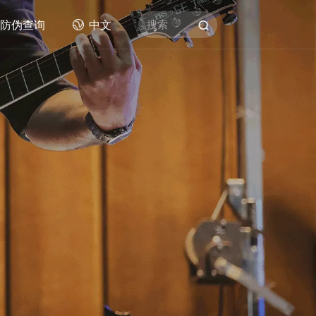
防伪查询
中文
搜索
拨片类
AWR王者舒适防滑拨片
赛璐珞拨片
尼龙拨片
他琴弦
PC拨片
改性ABS拨片
数码彩印拨片
不锈钢拨片
产品
德林拨片
其他拨片类产品
)