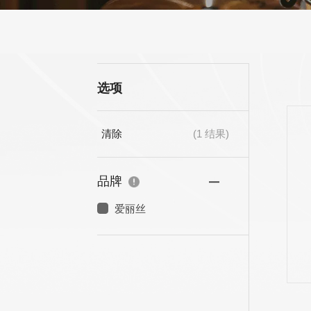
多用途变调夹
选项
清除
(
1
结果)
AWR58-SL 09-42
ASHG1 15-54
超轻弦,镀镍合金电
型,镀镍合金夏威
吉他弦
吉他弦
品牌
爱丽丝