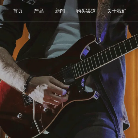
首页
产品
新闻
购买渠道
关于我们
其他西乐弦
中国民乐弦
尤克里里弦
古筝弦
班卓琴弦
弓弦乐器弦
乌德琴弦
弹拨乐器弦
曼陀铃琴弦
古琴扬琴及其
卡卓弦
手持打击乐器
其他配件类
铃鼓
音孔盖
响蛋,砂棒
滑棒(钢环指套
准
护板