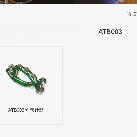
乐器保养类
乐器配件
校音器
乐器背带
ATB003
电子类
卷弦器
琴弦剪刀
超轻
AWR58-7SL 09-58
AWR588-SL 09-42
A
夷
超轻弦,七弦镀镍合
超轻弦,镍钢电吉他
金电吉他弦
弦
ATB003 鱼形铃鼓