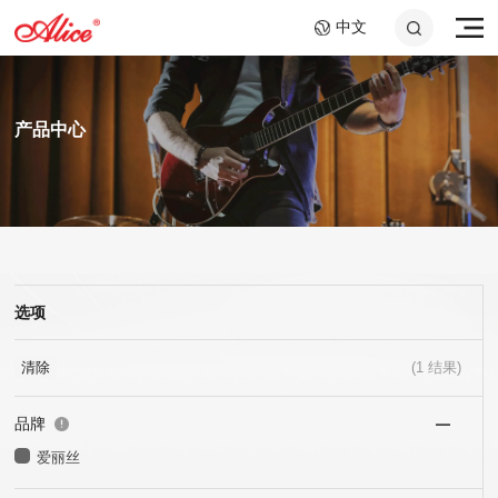
中文
产品中心
选项
A807 钢绳芯镍铬大提琴
AWR58-7SL 09-58超轻
A046C 钢环指套 -长加
A908 复丝弦芯银质中提
AWR588-SL 09-42超轻
A048 10.2cm音孔盖
弦,七弦镀镍合金电吉他
短套装
弦
弦,镍钢电吉他弦
琴弦
25x40mm+25x60mm
弦
清除
(
1
结果)
品牌
爱丽丝